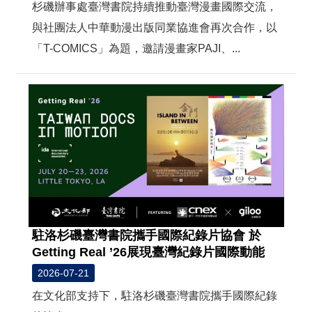
t
杉磯辦事處臺灣書院持續推動臺灣漫畫國際交流，
e
M
與社團法人中華動漫出版同業協進會再次合作，以
a
「T-COMICS」為題，邀請漫畫家PAJI、...
p
繁
體
中
文
E
n
g
l
i
s
h
駐洛杉磯臺灣書院攜手國際紀錄片協會 於
Getting Real ’26展現臺灣紀錄片國際動能
2026-07-21
在文化部支持下，駐洛杉磯臺灣書院攜手國際紀錄