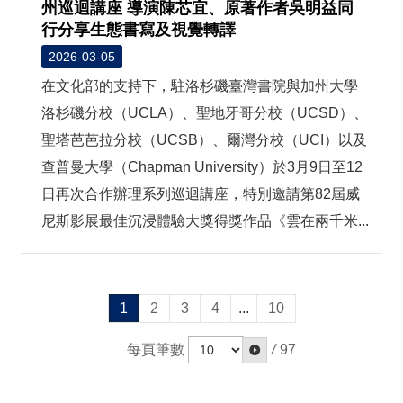
州巡迴講座 導演陳芯宜、原著作者吳明益同
行分享生態書寫及視覺轉譯
2026-03-05
在文化部的支持下，駐洛杉磯臺灣書院與加州大學
洛杉磯分校（UCLA）、聖地牙哥分校（UCSD）、
聖塔芭芭拉分校（UCSB）、爾灣分校（UCI）以及
查普曼大學（Chapman University）於3月9日至12
日再次合作辦理系列巡迴講座，特別邀請第82屆威
尼斯影展最佳沉浸體驗大獎得獎作品《雲在兩千米...
1
2
3
4
...
10
每頁筆數
/
97