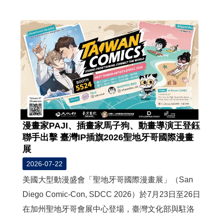
度
活
動
歷
年
活
動
聯
絡
漫畫家PAJI、插畫家馬子狗、動畫導演王登鈺
我
聯手出擊 臺灣IP插旗2026聖地牙哥國際漫畫
們
展
影
2026-07-22
音
美國大型動漫盛會「聖地牙哥國際漫畫展」（San
Diego Comic-Con, SDCC 2026）於7月23日至26日
S
在加州聖地牙哥會展中心登場，臺灣文化部與駐洛
i