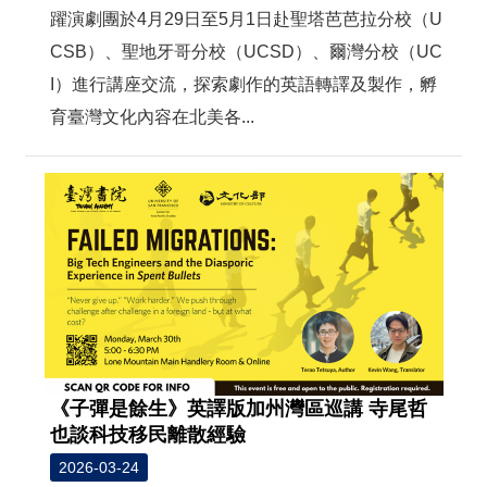
躍演劇團於4月29日至5月1日赴聖塔芭芭拉分校（U
CSB）、聖地牙哥分校（UCSD）、爾灣分校（UC
I）進行講座交流，探索劇作的英語轉譯及製作，孵
育臺灣文化內容在北美各...
《子彈是餘生》英譯版加州灣區巡講 寺尾哲
也談科技移民離散經驗
2026-03-24