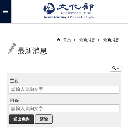
跳到主要內容區塊
進
階
搜
尋
首頁
最新消息
最新消息
最新消息
關
於
我
們
主題
最
新
內容
消
息
年