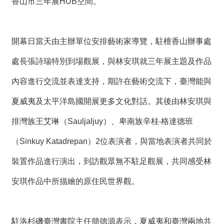
香山市三年展HUB空間。
t
e
M
a
p
開幕日當天由主辦單位安排藝術家導覽，駐檀香山辦事處
繁
處長張詩瑞特別到場觀展，與林安琪就三年展主題及作品
體
中
內容進行交流並表達支持，期許在藝術交流下，臺灣能與
文
夏威夷及太平洋島國開展更多文化對話。其後由林安琪與
E
n
排灣族王艾琳（Sauljaljuy）、卑南族辛桂‧格達德班
g
l
（Sinkuy Katadrepan）2位表演者，與當地表演者共同於
i
s
h
裝置作品進行演出，到訪觀眾無不駐足觀展，共同感受林
安琪作品中所描繪的原住民世界觀。
駐洛杉磯臺灣書院主任簡德源表示，夏威夷和臺灣兩地共