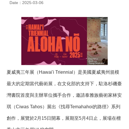
Date：2025-03-06
度
活
動
歷
年
活
動
聯
絡
夏威夷三年展（Hawai'i Triennial）是美國夏威夷州規模
我
們
最大的定期當代藝術展，在文化部的支持下，駐洛杉磯臺
灣書院首度與主辦單位攜手合作，邀請泰雅族藝術家林安
影
音
琪（Ciwas Tahos）展出《找尋Temahahoi的路徑》系列
創作，展覽於2月15日開幕，展期至5月4日止，展場在檀
S
i