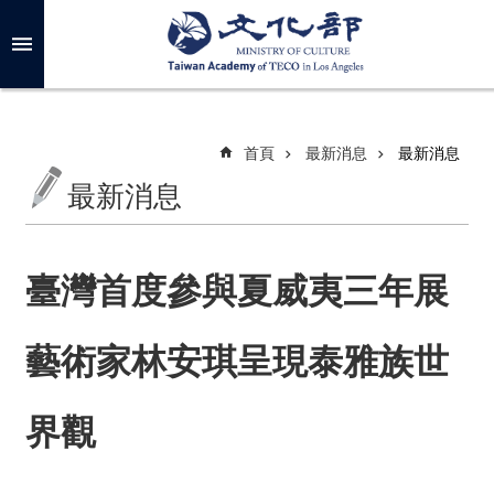
跳到主要內容區塊
進
階
搜
尋
首頁
最新消息
最新消息
最新消息
關
於
我
臺灣首度參與夏威夷三年展
們
藝術家林安琪呈現泰雅族世
最
新
消
界觀
息
年