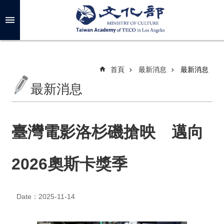
跳到主要內容區塊
進
階
搜
尋
首頁
最新消息
最新消息
最新消息
關
於
我
臺灣電影洛杉磯搶映 邁向
們
2026奧斯卡獎季
最
新
消
息
Date：2025-11-14
年