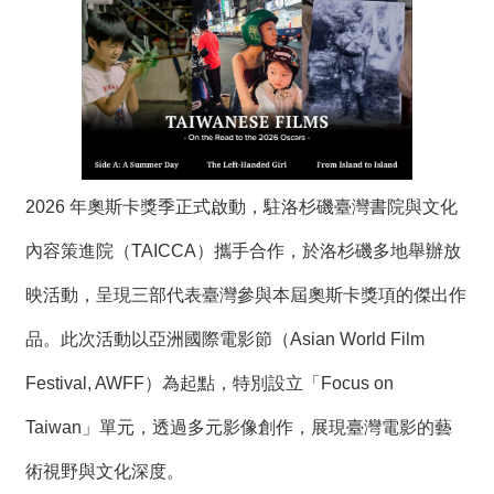
度
活
動
歷
年
活
動
2026 年奧斯卡獎季正式啟動，駐洛杉磯臺灣書院與文化
聯
內容策進院（TAICCA）攜手合作，於洛杉磯多地舉辦放
絡
我
映活動，呈現三部代表臺灣參與本屆奧斯卡獎項的傑出作
們
品。此次活動以亞洲國際電影節（Asian World Film
影
Festival, AWFF）為起點，特別設立「Focus on
音
Taiwan」單元，透過多元影像創作，展現臺灣電影的藝
S
術視野與文化深度。
i