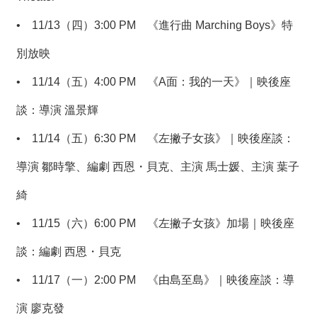
•
11/13（四）3:00 PM 《進行曲 Marching Boys》特
別放映
•
11/14（五）4:00 PM 《A面：我的一天》｜映後座
談：導演 溫景輝
•
11/14（五）6:30 PM 《左撇子女孩》｜映後座談：
導演 鄒時擎、編劇 西恩・貝克、主演 馬士媛、主演 葉子
綺
•
11/15（六）6:00 PM 《左撇子女孩》加場｜映後座
談：編劇 西恩・貝克
•
11/17（一）2:00 PM 《由島至島》｜映後座談：導
演 廖克發