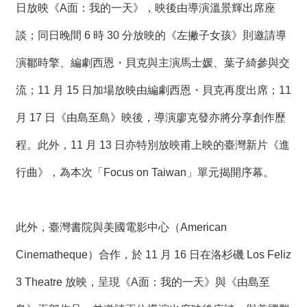
日放映《A面：我的一天》，映後由導演溫景輝出席座
談；同日晚間 6 時 30 分放映的《左撇子女孩》則邀請導
演鄒時擎、編劇西恩・貝克與主演馬士媛、葉子綺參與交
流；11 月 15 日加場放映由編劇西恩・貝克再度出席；11
月 17 日《由島至島》映後，導演廖克發亦將分享創作歷
程。此外，11 月 13 日亦特別放映甫上映的臺灣新片《進
行曲》，為本次「Focus on Taiwan」單元揭開序幕。
此外，臺灣書院與美國電影中心（American
Cinematheque）合作，於 11 月 16 日在洛杉磯 Los Feliz
3 Theatre 放映，呈現《A面：我的一天》與《由島至