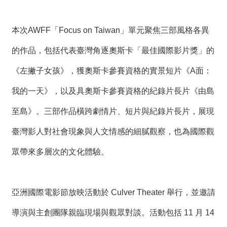
t
e
M
a
本次AWFF「Focus on Taiwan」單元聚焦三部風格各異
p
的作品，包括代表臺灣角逐奧斯卡「最佳國際影片獎」的
繁
體
《左撇子女孩》，獲奧斯卡參賽資格的實景短片《A面：
中
文
我的一天》，以及具奧斯卡參賽資格的紀錄片長片《由島
E
至島》。三部作品橫跨劇情片、短片與紀錄片長片，展現
n
g
臺灣影人對社會現象與人文情感的細膩觀察，也為國際觀
l
i
眾帶來多層次的文化體驗。
s
h
亞洲國際電影節放映活動於 Culver Theater 舉行，並邀請
導演與主創團隊親臨現場與觀眾對談。活動包括 11 月 14