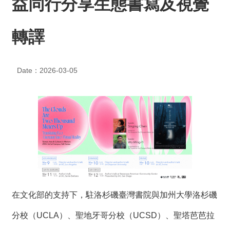
益同行分享生態書寫及視覺
度
活
動
轉譯
歷
年
Date：2026-03-05
活
動
聯
絡
我
們
影
音
在文化部的支持下，駐洛杉磯臺灣書院與加州大學洛杉磯
S
分校（UCLA）、聖地牙哥分校（UCSD）、聖塔芭芭拉
i