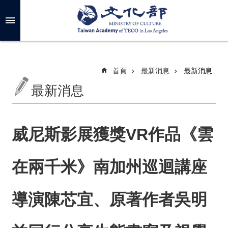
跳到主要內容區塊
進
階
搜
尋
首頁
最新消息
最新消息
最新消息
關
於
我
威尼斯影展獲獎VR作品《雲
們
在兩千米》南加州巡迴講座
最
新
消
導演陳芯宜、原著作者吳明
息
年