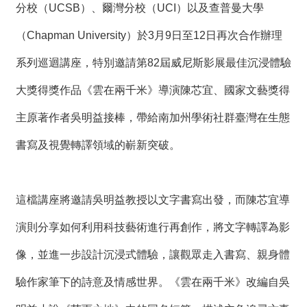
t
分校（UCSB）、爾灣分校（UCI）以及查普曼大學
e
M
（Chapman University）於3月9日至12日再次合作辦理
a
p
系列巡迴講座，特別邀請第82屆威尼斯影展最佳沉浸體驗
繁
大獎得獎作品《雲在兩千米》導演陳芯宜、國家文藝獎得
體
中
主原著作者吳明益接棒，帶給南加州學術社群臺灣在生態
文
書寫及視覺轉譯領域的嶄新突破。
E
n
g
l
i
這檔講座將邀請吳明益教授以文字書寫出發，而陳芯宜導
s
h
演則分享如何利用科技藝術進行再創作，將文字轉譯為影
像，並進一步設計沉浸式體驗，讓觀眾走入書寫、親身體
驗作家筆下的詩意及情感世界。《雲在兩千米》改編自吳