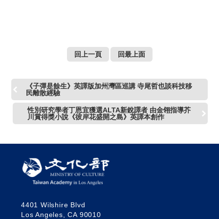
公司提供）
Taiwanese Ecoliterature
Reader。（國立臺灣文學
館提供）
回上一頁
回最上面
《子彈是餘生》英譯版加州灣區巡講 寺尾哲也談科技移
民離散經驗
性別研究學者丁恩宜獲選ALTA新銳譯者 由金翎指導芥
川賞得獎小說《彼岸花盛開之島》英譯本創作
4401 Wilshire Blvd
Los Angeles, CA 90010