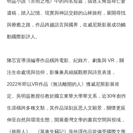
明益小說《苦雨之地》中的同名短篇，描述主角追尋亡妻
遺稿，踏入記憶、現實與神話交錯的山林旅程，展開尋找
與療癒之路，作品跨越語言與國界，在威尼斯影展成功觸
動國際影評人。
陳芯宜導演編導作品橫跨電影、紀錄片、劇集與 VR，關
注生命處境與信仰，影像兼具細膩觀察與詩意表達，
2022年即以VR作品《無法離開的人》獲威尼斯影展肯
定。吳明益教授任教於國立東華大學華文系，近30年創作
生涯橫跨多種文類，其作品深刻反思人文願景，關懷更延
伸至自然與環境生態，開展臺灣文學的書寫空間與視域，
《複眼人》、《單車失竊記》等外譯作品皆備受國際文學