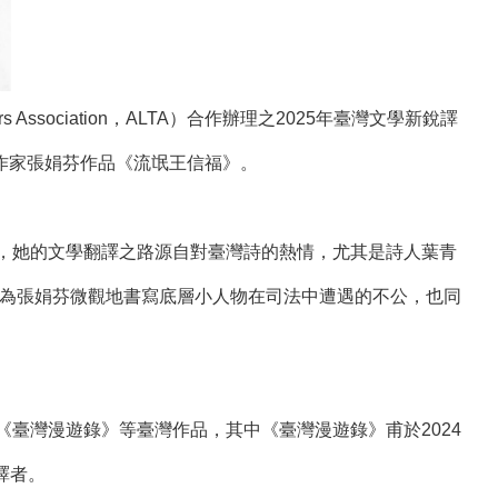
s Association，ALTA）合作辦理之2025年臺灣文學新銳譯
翻譯作家張娟芬作品《流氓王信福》。
事翻譯，她的文學翻譯之路源自對臺灣詩的熱情，尤其是詩人葉青
，她認為張娟芬微觀地書寫底層小人物在司法中遭遇的不公，也同
及《臺灣漫遊錄》等臺灣作品，其中《臺灣漫遊錄》甫於2024
的譯者。