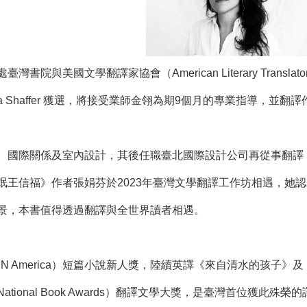
與美國文學翻譯家協會（American Literary Translator
a Shaffer 獲選，將接受業師金翎為期9個月的專業指導，並
研究經濟學、國際關係及室內設計，其後任職臺北國際設計公司再從
er與《流氓王信福》作者張娟芬於2023年臺灣文學翻譯工作坊相遇
景，本書值得透過翻譯與全世界讀者相遇。
N America）短篇小說新人獎，陸續英譯《來自清水的孩子》
ional Book Awards）翻譯文學大獎，是臺灣首位獲此殊榮