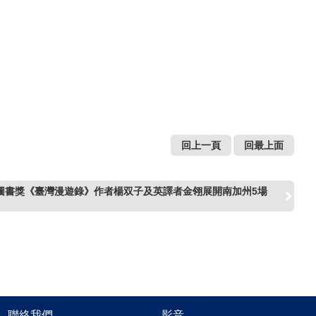
回上一頁
回最上面
圖書獎《臺灣漫遊錄》作者楊双子及英譯者金翎展開南加州5場
聯絡我們
影音