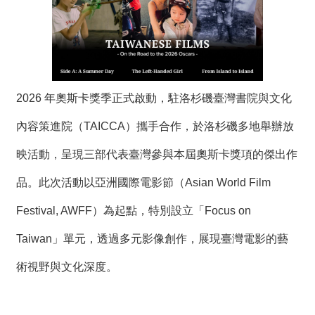
度
活
動
歷
年
2026 年奧斯卡獎季正式啟動，駐洛杉磯臺灣書院與文化
活
動
內容策進院（TAICCA）攜手合作，於洛杉磯多地舉辦放
聯
映活動，呈現三部代表臺灣參與本屆奧斯卡獎項的傑出作
絡
品。此次活動以亞洲國際電影節（Asian World Film
我
們
Festival, AWFF）為起點，特別設立「Focus on
影
Taiwan」單元，透過多元影像創作，展現臺灣電影的藝
音
術視野與文化深度。
S
i