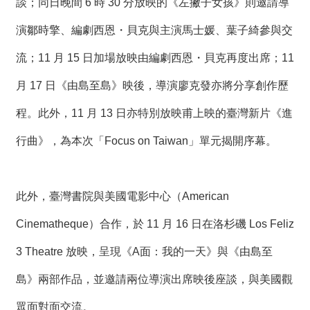
談；同日晚間 6 時 30 分放映的《左撇子女孩》則邀請導
演鄒時擎、編劇西恩・貝克與主演馬士媛、葉子綺參與交
流；11 月 15 日加場放映由編劇西恩・貝克再度出席；11
月 17 日《由島至島》映後，導演廖克發亦將分享創作歷
程。此外，11 月 13 日亦特別放映甫上映的臺灣新片《進
行曲》，為本次「Focus on Taiwan」單元揭開序幕。
此外，臺灣書院與美國電影中心（American
Cinematheque）合作，於 11 月 16 日在洛杉磯 Los Feliz
3 Theatre 放映，呈現《A面：我的一天》與《由島至
島》兩部作品，並邀請兩位導演出席映後座談，與美國觀
眾面對面交流。