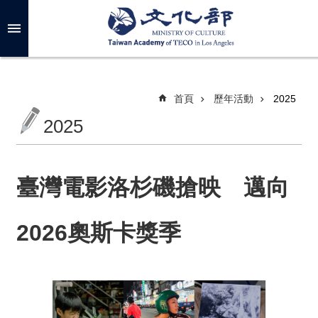
跳到主要內容區塊
進
階
搜
尋
首頁
歷年活動
2025
2025
關
於
我
臺灣電影洛杉磯搶映 邁向
們
2026奧斯卡獎季
最
新
消
息
年