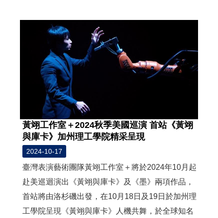
度
活
動
歷
年
活
動
聯
絡
黃翊工作室＋2024秋季美國巡演 首站《黃翊
我
與庫卡》加州理工學院精采呈現
們
2024-10-17
影
臺灣表演藝術團隊黃翊工作室＋將於2024年10月起
音
赴美巡迴演出《黃翊與庫卡》及《墨》兩項作品，
首站將由洛杉磯出發，在10月18日及19日於加州理
S
i
工學院呈現《黃翊與庫卡》人機共舞，於全球知名