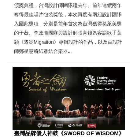
頒獎典禮，台灣設計師團隊繼去年、前年連續兩年
奪得最佳唱片包裝獎後，本次再度有兩組設計團隊
入圍此獎項，分別是前年首次為台灣獲得葛萊美獎
的于薇、李政瀚團隊與設計師張育鐘為客語歌手葉
穎《遷徙Migration》專輯設計的作品，以及由設計
師鄭星慧將紙雕結合樂器...
臺灣品牌優人神鼓《SWORD OF WISDOM》