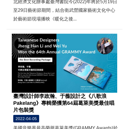
北經濟文化辦事處臺灣書院今(2022)年將於5月19日
至29日藝術節期間，結合衛武營國家藝術文化中心
於藝術節現場播映《暖化之後...
臺灣設計師李政瀚、于薇設計之《八歌浪
Pakelang》專輯榮獲第64屆葛萊美獎最佳唱
片包裝獎
2022-04-05
美國音樂界最高榮譽葛萊美獎(GRAMMY Awards)於