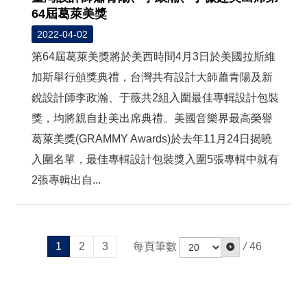
64屆葛萊美獎
2022-04-02
第64屆葛萊美獎將於美西時間4月3日於美國拉斯維
加斯舉行頒獎典禮，台灣共有設計大師蕭青陽及新
銳設計師李政瀚、于薇共2組入圍最佳專輯設計包裝
獎，均將親自赴美出席典禮。美國音樂界最高榮譽
葛萊美獎(GRAMMY Awards)於去年11月24日揭曉
入圍名單，最佳專輯設計包裝獎入圍5張專輯中就有
2張專輯出自...
每頁筆數
/
46
1
2
3