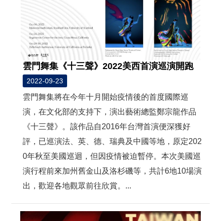
雲門舞集《十三聲》2022美西首演巡演開跑
2022-09-23
雲門舞集將在今年十月開始疫情後的首度國際巡
演，在文化部的支持下，演出藝術總監鄭宗龍作品
《十三聲》。該作品自2016年台灣首演便深獲好
評，已巡演法、英、德、瑞典及中國等地，原定202
0年秋至美國巡迴，但因疫情被迫暫停。本次美國巡
演行程前來加州舊金山及洛杉磯等，共計6地10場演
出，歡迎各地觀眾前往欣賞。...