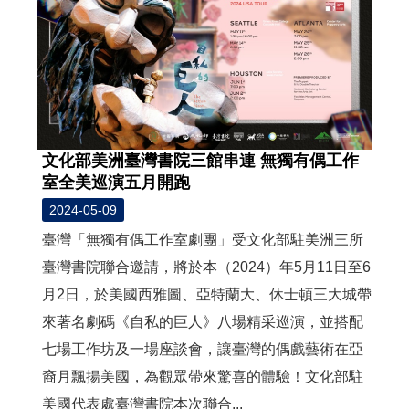
文化部美洲臺灣書院三館串連 無獨有偶工作
室全美巡演五月開跑
2024-05-09
臺灣「無獨有偶工作室劇團」受文化部駐美洲三所
臺灣書院聯合邀請，將於本（2024）年5月11日至6
月2日，於美國西雅圖、亞特蘭大、休士頓三大城帶
來著名劇碼《自私的巨人》八場精采巡演，並搭配
七場工作坊及一場座談會，讓臺灣的偶戲藝術在亞
裔月飄揚美國，為觀眾帶來驚喜的體驗！文化部駐
美國代表處臺灣書院本次聯合...