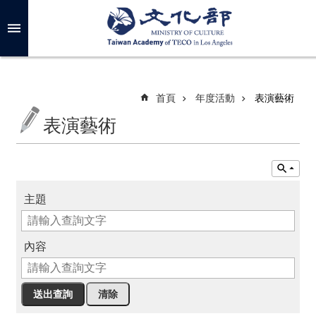
跳到主要內容區塊
進
階
搜
尋
首頁
年度活動
表演藝術
表演藝術
關
於
我
們
主題
最
新
內容
消
息
年