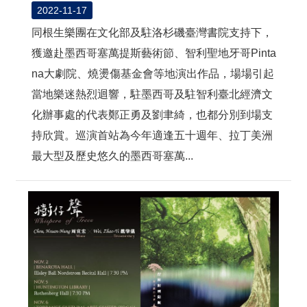
2022-11-17
同根生樂團在文化部及駐洛杉磯臺灣書院支持下，
獲邀赴墨西哥塞萬提斯藝術節、智利聖地牙哥Pinta
na大劇院、燒燙傷基金會等地演出作品，場場引起
當地樂迷熱烈迴響，駐墨西哥及駐智利臺北經濟文
化辦事處的代表鄭正勇及劉聿綺，也都分別到場支
持欣賞。巡演首站為今年適逢五十週年、拉丁美洲
最大型及歷史悠久的墨西哥塞萬...