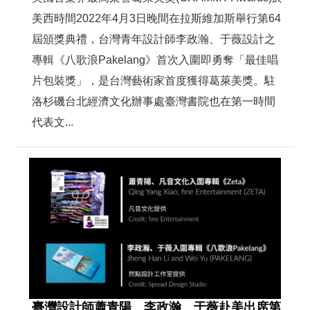
美西時間2022年4月3日晚間在拉斯維加斯舉行第64
屆頒獎典禮，台灣青年設計師李政瀚、于薇設計之
專輯《八歌浪Pakelang》首次入圍即勇奪「最佳唱
片包裝獎」，是台灣藝術家首度獲得葛萊美獎。駐
洛杉磯台北經濟文化辦事處臺灣書院也在第一時間
代表文...
臺灣設計師蕭青陽、李政瀚、于薇赴美出席第