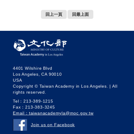
回上一頁
回最上面
4401 Wilshire Blvd
Los Angeles, CA 90010
USA
Copyright © Taiwan Academy in Los Angeles. | All
rights reserved.
Tel：213-389-1215
Fax：213-383-3245
Email：taiwanacademyla@moc.gov.tw
Join us on Facebook