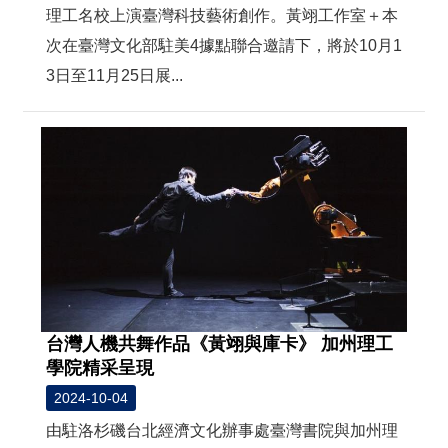
t
理工名校上演臺灣科技藝術創作。黃翊工作室＋本
e
M
次在臺灣文化部駐美4據點聯合邀請下，將於10月1
a
p
3日至11月25日展...
繁
體
中
文
E
n
g
l
i
s
h
台灣人機共舞作品《黃翊與庫卡》 加州理工
學院精采呈現
2024-10-04
由駐洛杉磯台北經濟文化辦事處臺灣書院與加州理