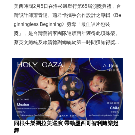
美西時間2月5日在洛杉磯舉行第65屆頒獎典禮，台
灣設計師蕭青陽、蕭君恬攜手合作設計之專輯《Be
ginningless Beginning》勇奪「最佳唱片包裝
獎」，是台灣藝術家團隊連續兩年獲得此項殊榮。
蔡英文總統及賴清德副總統於第一時間獲知得獎...
同根生樂團拉美巡演 帶動墨西哥智利隨樂起
舞