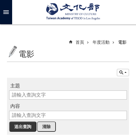
跳到主要內容區塊
進
階
搜
尋
首頁
年度活動
電影
電影
關
於
我
們
主題
最
新
內容
消
息
年