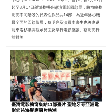
起至8月17日舉辦蔡明亮導演電影回顧展，將放映蔡
明亮不同階段的代表性作品共14部，為近年洛杉磯
最全面的回顧影展，蔡明亮及演員李康生也將應邀
前來洛杉磯與觀眾見面及舉行電影座談。蔡明亮行
前對美...
臺灣電影櫥窗集結11部臺片 聖地牙哥亞洲電
影節跨海響應國片熱潮