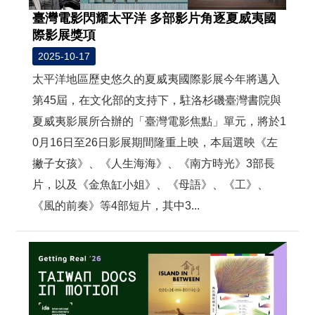
臺灣電影閃耀太平洋 多部影片角逐夏威夷國
際影展獎項
2025-10-17
太平洋地區歷史悠久的夏威夷國際影展今年將邁入
第45屆，在文化部的支持下，駐洛杉磯臺灣書院與
夏威夷影展所合辦的「臺灣電影焦點」單元，將於1
0月16日至26日影展期間隆重上映，本屆選映《左
撇子女孩》、《人生海海》、《南方時光》3部長
片，以及《金魚缸小姐》、《母語》、《工》、
《風的前奏》等4部短片，其中3...