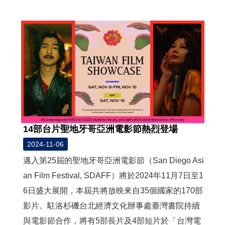
度
活
動
歷
年
活
動
聯
絡
14部台片聖地牙哥亞洲電影節熱烈登場
我
們
2024-11-06
邁入第25屆的聖地牙哥亞洲電影節（San Diego Asi
影
an Film Festival, SDAFF）將於2024年11月7日至1
音
6日盛大展開，本屆共將放映來自35個國家的170部
影片。駐洛杉磯台北經濟文化辦事處臺灣書院持續
S
i
與電影節合作，將有5部長片及4部短片於「台灣電