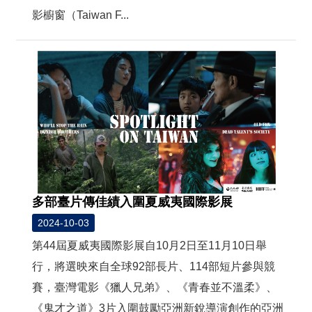
t
e
影櫥窗（Taiwan F...
M
a
p
繁
體
中
文
E
n
g
l
i
多部臺片傳佳績入圍夏威夷國際影展
s
h
2024-10-03
第44屆夏威夷國際影展自10月2日至11月10日舉
行，將選映來自全球92部長片、114部短片參與競
賽，臺灣電影《獵人兄弟》、《青春並不溫柔》、
《鬼才之道》3片入圍鼓勵亞洲新銳導演創作的亞洲