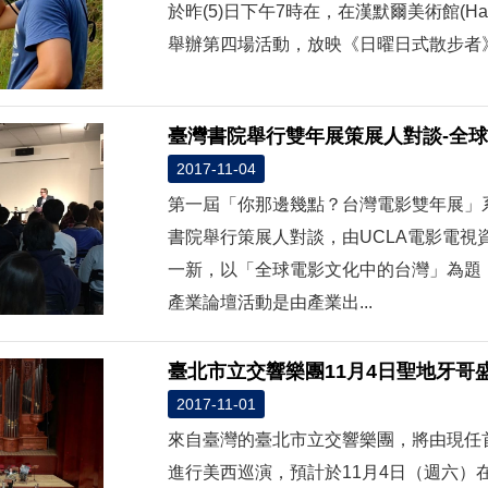
於昨(5)日下午7時在，在漢默爾美術館(Hammer 
舉辦第四場活動，放映《日曜日式散步者》
臺灣書院舉行雙年展策展人對談-全
2017-11-04
第一屆「你那邊幾點？台灣電影雙年展」系
書院舉行策展人對談，由UCLA電影電視資料館
一新，以「全球電影文化中的台灣」為題
產業論壇活動是由產業出...
臺北市立交響樂團11月4日聖地牙哥
2017-11-01
來自臺灣的臺北市立交響樂團，將由現任首席指揮
進行美西巡演，預計於11月4日（週六）在聖地牙