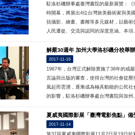
駐洛杉磯辦事處臺灣書院的最新展覽：《海
時開幕，將展出4位台灣旅美藝術家與美
括攝影、繪畫、書雕等多元媒材，以藝術
人民遷徙、交流與認同的深度意涵。本項..
解嚴30週年 加州大學洛杉磯分校舉
2017-11-16
1987年，台灣正式解除實施了38年的
言論與出版的審查，使得台灣的社會從壓
風起而雲湧，逐漸成為極具動能的公民社
的影響，駐洛杉磯辦事處台灣書院與加州..
夏威夷國際影展「臺灣電影焦點」備
2017-11-14
第37屆夏威夷國際影展11月2日至19