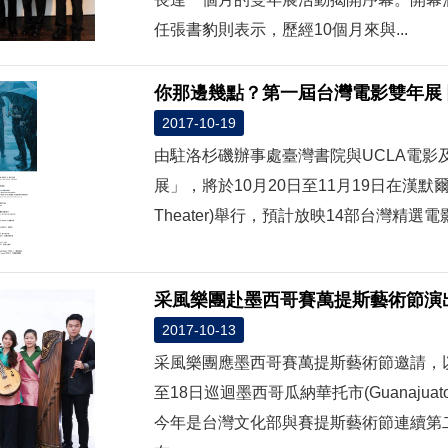
任張書豹則表示，歷經10個月來與...
你那邊幾點？第一屆台灣電影雙年展
2017-10-19
由駐洛杉磯辦事處臺灣書院與UCLA電
展」，將於10月20日至11月19日在漢默爾美術館
Theater)舉行，預計放映14部台灣精選
采風樂團赴墨西哥賽萬提斯藝術節演
2017-10-13
采風樂團應墨西哥賽萬提斯藝術節邀請，以
至18日巡迴墨西哥瓜納華托市(Guanajuato
今年是台灣文化部與賽提斯藝術節連續第二