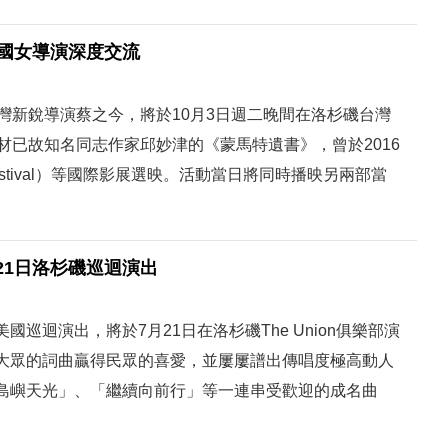
美國女導演深度交流
灣新銳導演蔡之今，將於10月3日週二晚間在洛杉磯台灣
材已故知名同志作家邱妙津的《蒙馬特遺書》，曾於2016
estival）等國際影展選映。活動當日將同時播映另兩部當
21日洛杉磯巡迴演出
巡迴演出，將於7月21日在洛杉磯The Union俱樂部演
大眾的詞曲贏得民眾的喜愛，並屢屢譜出傳唱度極高動人
島嶼天光」、「繼續向前行」等一連串受歡迎的成名曲