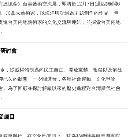
連憶牽》台美藝術交流展，即將於12月7日(週四)晚間6
國、加拿大藝術家，以海洋與記憶為主題創作的作品，包
促進台美兩地藝術家的文化交流與連結，並探索台美兩地
.
辦研討會
戒嚴令，從威權體制邁向民主自由。開放黨禁、報禁以及解除
抑已久的狀態，一夕間迸發，各種社會運動、文化爭論，
會。為了回顧並探討解嚴以來的歷史進程對台灣當代社會
.
受矚目
日於夏威夷舉行，在文化部支持下，駐洛杉磯辦事處臺灣書院