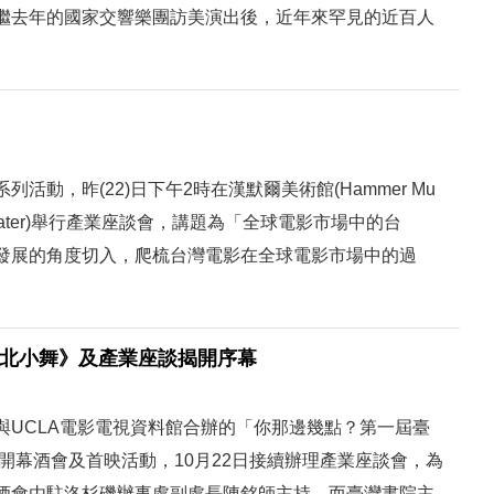
繼去年的國家交響樂團訪美演出後，近年來罕見的近百人
動，昨(22)日下午2時在漢默爾美術館(Hammer Mu
r Theater)舉行產業座談會，講題為「全球電影市場中的台
發展的角度切入，爬梳台灣電影在全球電影市場中的過
林北小舞》及產業座談揭開序幕
與UCLA電影電視資料館合辦的「你那邊幾點？第一屆臺
辦開幕酒會及首映活動，10月22日接續辦理產業座談會，為
酒會由駐洛杉磯辦事處副處長陳銘師主持，而臺灣書院主