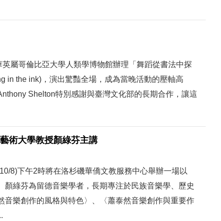
哥華英屬哥倫比亞大學人類學博物館辦理「舞蹈從書法中探
 in the ink)，演出驚豔全場，成為當晚活動的壓軸高
hony Shelton特別感謝與臺灣文化部的長期合作，讓這
北藝術大學教授顏綠芬主講
0/8)下午2時將在洛杉磯華僑文教服務中心舉辦一場以
。顏綠芬為留德音樂學者，長期專注於民族音樂學、歷史
然音樂創作的風格與特色〉、〈蕭泰然音樂創作與重要作
.