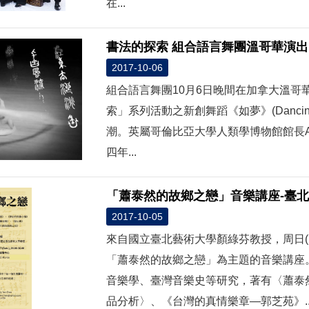
在...
書法的探索 組合語言舞團溫哥華演出
2017-10-06
組合語言舞團10月6日晚間在加拿大溫
索」系列活動之新創舞蹈《如夢》(Dancing
潮。英屬哥倫比亞大學人類學博物館館長Ant
四年...
「蕭泰然的故鄉之戀」音樂講座-臺
2017-10-05
來自國立臺北藝術大學顏綠芬教授，周日(1
「蕭泰然的故鄉之戀」為主題的音樂講座
音樂學、臺灣音樂史等研究，著有〈蕭泰
品分析〉、《台灣的真情樂章—郭芝苑》..