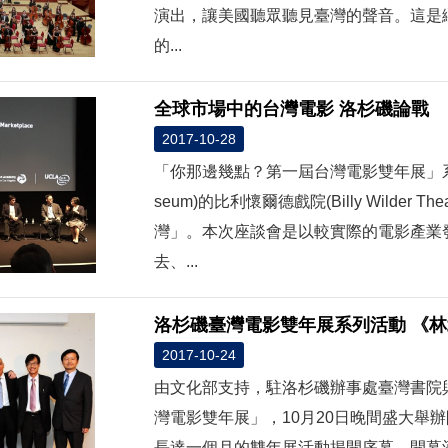
演出，讓美國聽眾聽見臺灣的聲音。這是
的...
全球市場中的台灣電影 洛杉磯論戰
2017-10-28
「你那邊幾點？第一屆台灣電影雙年展」系列活
seum)的比利懷爾德戲院(Billy Wilde
灣」。本次座談會是以較實際的電影產業
去、...
洛杉磯臺灣電影雙年展系列活動 《
2017-10-24
由文化部支持，駐洛杉磯辦事處臺灣書院
灣電影雙年展」，10月20日晚間盛大舉
長達一個月的雙年展活動揭開序幕。開幕