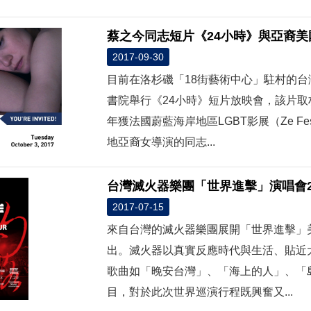
蔡之今同志短片《24小時》與亞裔
2017-09-30
目前在洛杉磯「18街藝術中心」駐村的台
書院舉行《24小時》短片放映會，該片取
年獲法國蔚藍海岸地區LGBT影展（Ze F
地亞裔女導演的同志...
台灣滅火器樂團「世界進擊」演唱會
2017-07-15
來自台灣的滅火器樂團展開「世界進擊」美國
出。滅火器以真實反應時代與生活、貼近
歌曲如「晚安台灣」、「海上的人」、「
目，對於此次世界巡演行程既興奮又...