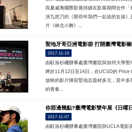
與夏威夷國際影展持續在影展期間合作「臺灣電影
演九把刀的《那些年我們一起追的女孩》
片《林北小舞》...
聖地牙哥亞洲電影節 打開臺灣電影櫥
2017-11-10
由駐洛杉磯辦事處臺灣書院與加州大學聖地
將於11月12日至14日，在UCSD的 Pric
放映的影片陣容堅強且題材多元，其中多
的青春...
你那邊幾點?臺灣電影雙年展《日曜
2017-11-07
由駐洛杉磯辦事處臺灣書院與UCLA電