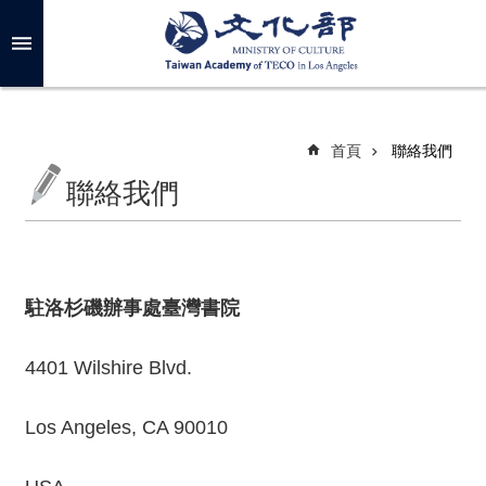
跳到主要內容區塊
進
階
搜
尋
首頁
聯絡我們
聯絡我們
關
於
我
們
駐洛杉磯辦事處臺灣書院
最
4401 Wilshire Blvd.
新
消
息
Los Angeles, CA 90010
年