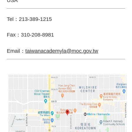
USA
度
活
動
Tel
：
213-389-1215
歷
Fax
：
310-208-8981
年
活
動
Email
：
taiwanacademyla@moc.gov.tw
聯
絡
我
們
影
音
S
i