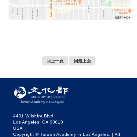
t
e
M
a
p
繁
體
中
文
回上一頁
回最上面
E
n
g
l
i
s
h
4401 Wilshire Blvd
Los Angeles, CA 90010
USA
Copyright © Taiwan Academy in Los Angeles. | All