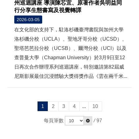
州巡迴講座 導演陳芯宜、原著作者吳明益同
行分享生態書寫及視覺轉譯
2026-03-05
在文化部的支持下，駐洛杉磯臺灣書院與加州大學
洛杉磯分校（UCLA）、聖地牙哥分校（UCSD）、
聖塔芭芭拉分校（UCSB）、爾灣分校（UCI）以及
查普曼大學（Chapman University）於3月9日至12
日再次合作辦理系列巡迴講座，特別邀請第82屆威
尼斯影展最佳沉浸體驗大獎得獎作品《雲在兩千米...
1
2
3
4
...
10
每頁筆數
/
97