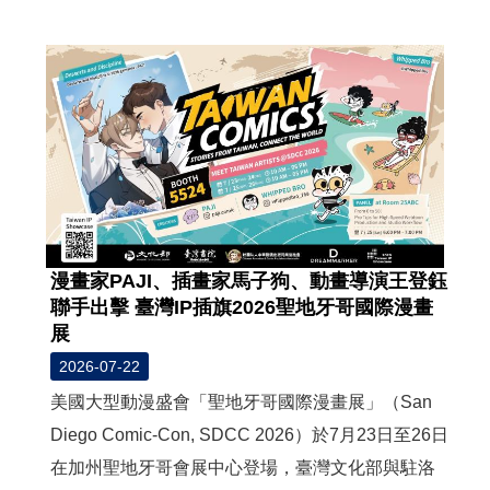
度
活
動
歷
年
活
動
聯
絡
漫畫家PAJI、插畫家馬子狗、動畫導演王登鈺
我
聯手出擊 臺灣IP插旗2026聖地牙哥國際漫畫
們
展
影
2026-07-22
音
美國大型動漫盛會「聖地牙哥國際漫畫展」（San
Diego Comic-Con, SDCC 2026）於7月23日至26日
S
在加州聖地牙哥會展中心登場，臺灣文化部與駐洛
i