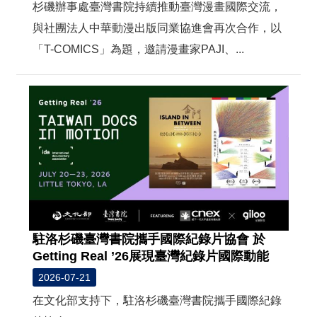
t
杉磯辦事處臺灣書院持續推動臺灣漫畫國際交流，
e
M
與社團法人中華動漫出版同業協進會再次合作，以
a
「T-COMICS」為題，邀請漫畫家PAJI、...
p
繁
體
中
文
E
n
g
l
i
s
h
駐洛杉磯臺灣書院攜手國際紀錄片協會 於
Getting Real ’26展現臺灣紀錄片國際動能
2026-07-21
在文化部支持下，駐洛杉磯臺灣書院攜手國際紀錄