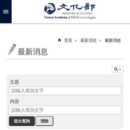
跳到主要內容區塊
進
階
搜
尋
首頁
最新消息
最新消息
最新消息
關
於
我
們
主題
最
新
內容
消
息
年