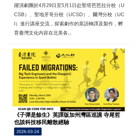
躍演劇團於4月29日至5月1日赴聖塔芭芭拉分校（U
CSB）、聖地牙哥分校（UCSD）、爾灣分校（UC
I）進行講座交流，探索劇作的英語轉譯及製作，孵
育臺灣文化內容在北美各...
《子彈是餘生》英譯版加州灣區巡講 寺尾哲
也談科技移民離散經驗
2026-03-24