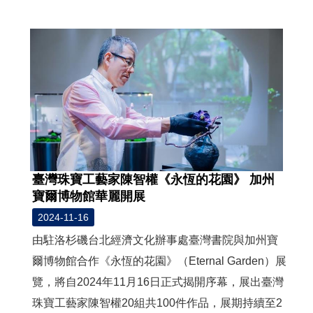
度
活
動
歷
年
活
動
聯
絡
臺灣珠寶工藝家陳智權《永恆的花園》 加州
我
寶爾博物館華麗開展
們
2024-11-16
影
由駐洛杉磯台北經濟文化辦事處臺灣書院與加州寶
音
爾博物館合作《永恆的花園》（Eternal Garden）展
覽，將自2024年11月16日正式揭開序幕，展出臺灣
S
i
珠寶工藝家陳智權20組共100件作品，展期持續至2