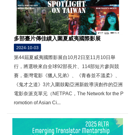
多部臺片傳佳績入圍夏威夷國際影展
2024-10-03
第44屆夏威夷國際影展自10月2日至11月10日舉
行，將選映來自全球92部長片、114部短片參與競
賽，臺灣電影《獵人兄弟》、《青春並不溫柔》、
《鬼才之道》3片入圍鼓勵亞洲新銳導演創作的亞洲
電影奈派克單元（NETPAC，The Network for the P
romotion of Asian Ci...