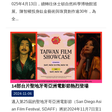
t
025年4月13日，續轉往休士頓自然科學博物館巡
e
M
展。陳智權投身鈦金藝術與珠寶創作逾30年，為
a
p
全...
繁
體
中
文
E
n
g
l
i
s
h
14部台片聖地牙哥亞洲電影節熱烈登場
2024-11-06
邁入第25屆的聖地牙哥亞洲電影節（San Diego Asi
an Film Festival, SDAFF）將於2024年11月7日至1