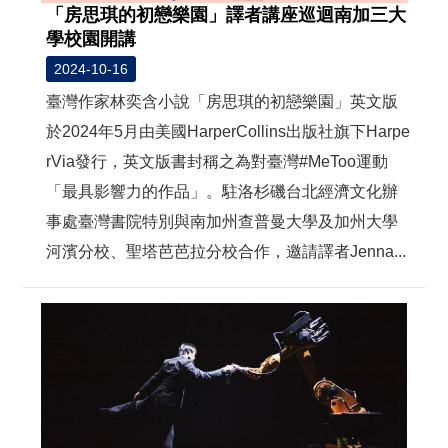
「房思琪的初戀樂園」譯者講座巡迴南加三大
學校園開講
2024-10-16
臺灣作家林奕含小說「房思琪的初戀樂園」英文版
於2024年5月由美國HarperCollins出版社旗下Harpe
rVia發行，英文版書封稱之為對臺灣#MeToo運動
「最具影響力的作品」。駐洛杉磯台北經濟文化辦
事處臺灣書院特別與南加州查普曼大學及加州大學
河濱分校、聖塔芭芭拉分校合作，邀請譯者Jenna...