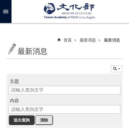
跳到主要內容區塊
進
階
搜
尋
首頁
最新消息
最新消息
最新消息
關
於
我
們
主題
最
新
內容
消
息
年