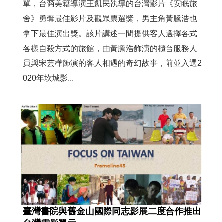
單，台裔美籍導演王凱民執導的台灣影片《安眠旅
舍》勇奪最佳影片及觀眾票選獎，男主角黃騰浩也
拿下最佳演出獎。該片講述一間提供客人選擇各式
各樣自殺方式的旅館，由黃騰浩飾演的櫃台服務人
員與宋芸樺飾演的客人相遇的奇幻故事，前並入選2
020年坎城影...
臺灣書院與舊金山國際同志影展二度合作推出