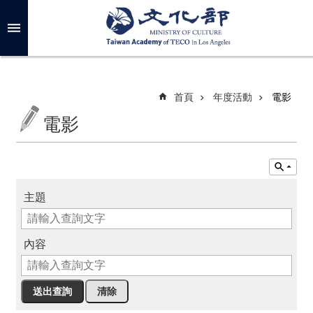
跳到主要內容區塊
進
階
搜
尋
首頁
年度活動
電影
電影
關
於
我
們
主題
最
新
內容
消
息
年