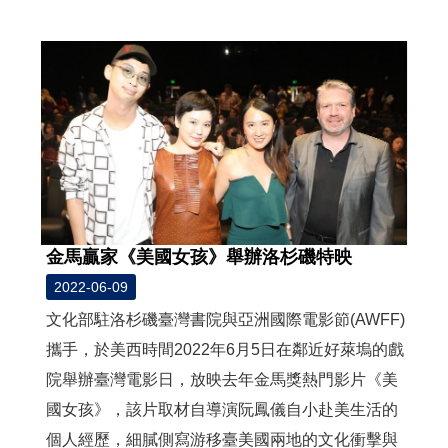
度
活
動
歷
年
活
動
聯
絡
金馬贏家《美國女孩》舉辦洛杉磯特映
我
們
2022-06-09
文化部駐洛杉磯臺灣書院與亞洲國際電影節(AWFF)
影
攜手，於美西時間2022年6月5日在鄰近好萊塢的戲
音
院舉辦臺灣電影日，放映去年金馬獎熱門影片《美
國女孩》，該片取材自導演阮鳳儀自小赴美生活的
S
i
個人經歷，細膩側寫游移臺美國兩地的文化衝擊與