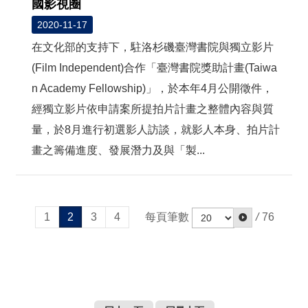
國影視圈
2020-11-17
在文化部的支持下，駐洛杉磯臺灣書院與獨立影片
(Film Independent)合作「臺灣書院獎助計畫(Taiwa
n Academy Fellowship)」，於本年4月公開徵件，
經獨立影片依申請案所提拍片計畫之整體內容與質
量，於8月進行初選影人訪談，就影人本身、拍片計
畫之籌備進度、發展潛力及與「製...
每頁筆數
/
76
1
2
3
4