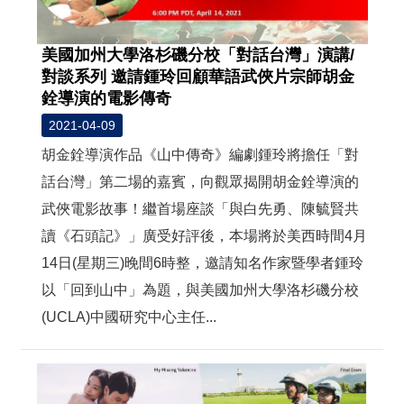
美國加州大學洛杉磯分校「對話台灣」演講/
對談系列 邀請鍾玲回顧華語武俠片宗師胡金
銓導演的電影傳奇
2021-04-09
胡金銓導演作品《山中傳奇》編劇鍾玲將擔任「對
話台灣」第二場的嘉賓，向觀眾揭開胡金銓導演的
武俠電影故事！繼首場座談「與白先勇、陳毓賢共
讀《石頭記》」廣受好評後，本場將於美西時間4月
14日(星期三)晚間6時整，邀請知名作家暨學者鍾玲
以「回到山中」為題，與美國加州大學洛杉磯分校
(UCLA)中國研究中心主任...