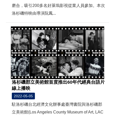
t
e
磨合，吸引200多名好萊塢影視從業人員參加。本次
M
洛杉磯特映由導演阮鳳...
a
p
繁
體
中
文
E
n
g
l
i
s
洛杉磯郡立美術館首度推出60年代經典台語片
h
線上播映
2022-05-05
駐洛杉磯台北經濟文化辦事處臺灣書院與洛杉磯郡
立美術館(Los Angeles County Museum of Art, LAC