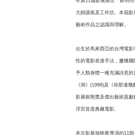
年第11屆影展推出「蔡明亮
大師講座及工作坊。本屆影
藝術作品之認識與理解。
出生於馬來西亞的台灣電影
性的電影表達手法，屢獲國際影
予人類身體一種充滿詩意的靈
《洞》(1998)及《你那邊
影展銀熊獎及傑出藝術貢獻銀
浮宮首度典藏電影。
本次影展放映蔡導演的11部