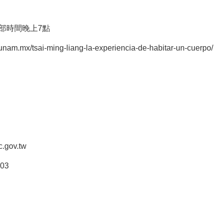
中部時間晚上7點
.unam.mx/tsai-ming-liang-la-experiencia-de-habitar-un-cuerpo/
.gov.tw
103