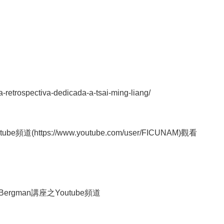
-retrospectiva-dedicada-a-tsai-ming-liang/
ube頻道(
https://www.youtube.com/user/FICUNAM
)觀看
ergman講座之Youtube頻道