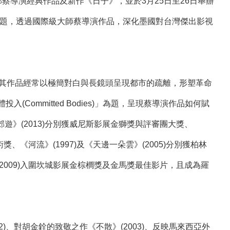
6部蔡導演經典作品及新作《日子》，並於3月25日至26日舉辦
專題，透過國際級大師蔡導演作品，深化墨國對台灣傑出影視
，其作品經常以極簡對白與長鏡頭呈現都市的疏離，形塑革命
ommitted Bodies)」為題，呈現蔡導演作品如何賦
遊》(2013)分別獲威尼斯影展金獅獎與評審團大獎、
、《河流》(1997)及《天邊一朵雲》(2005)分別獲柏林
2009)入圍坎城影展金棕櫚獎及金馬獎最佳影片，且成為羅
)、對胡金銓的致敬之作《不散》(2003)、反映馬來西亞外