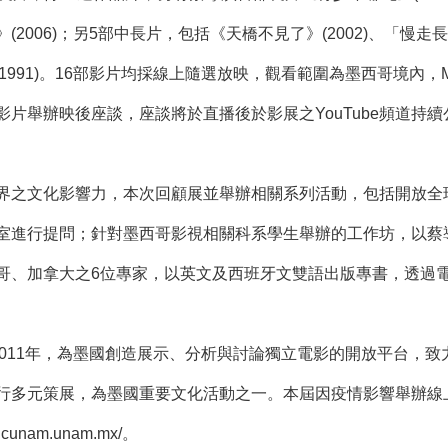
2006)；另5部中長片，包括《天橋不見了》(2002)、「慢走長征
》(1991)。16部影片均採線上隨選放映，觀看範圍為墨西哥境內
片舉辦映後座談，座談將於直播後於影展之YouTube頻道持
界之文化影響力，本次回顧展並舉辦相關系列活動，包括開放全
聊天室進行提問；針對墨西哥影視相關科系學生舉辦的工作坊，以蔡
哥、加拿大之6位專家，以英文及西班牙文雙語出版專書，透過
於2011年，為墨國創造展示、分析與討論獨立電影的開放平台
多元策展，為墨國重要文化活動之一。本屆因疫情影響舉辦線上影展
/ficunam.unam.mx/
。