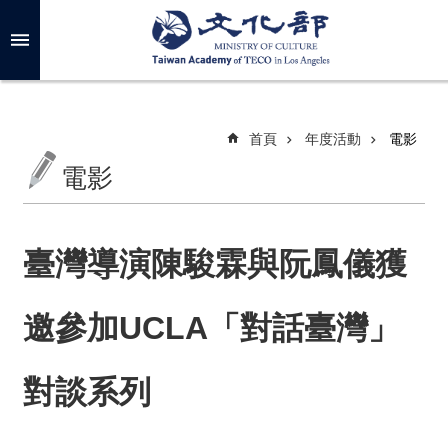
跳到主要內容區塊
進
階
搜
尋
首頁
年度活動
電影
電影
關
於
我
臺灣導演陳駿霖與阮鳳儀獲
們
邀參加UCLA「對話臺灣」
最
新
消
對談系列
息
年