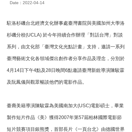
Date：2022-04-14
度
活
動
駐洛杉磯台北經濟文化辦事處臺灣書院與美國加州大學洛
歷
杉磯分校(UCLA) 於今年持續合作辦理「對話台灣」對談
年
活
系列，由文化部「臺灣文化光點計畫」支持，邀請一系列
動
臺灣藝術文化各領域傑出創作者分享作品及理念，分別於
聯
4月14日下午4點及28日晚間6點邀請臺灣新銳導演陳駿霖
絡
我
及阮鳳儀與觀眾暢談他們的電影作品。
們
影
音
臺裔美籍導演陳駿霖為美國南加大(USC)電影碩士，畢業
製作短片作品《美》獲得2007年第57屆柏林國際電影節
S
i
短片競賽項目銀熊獎，首部長片《一頁台北》由德國世界