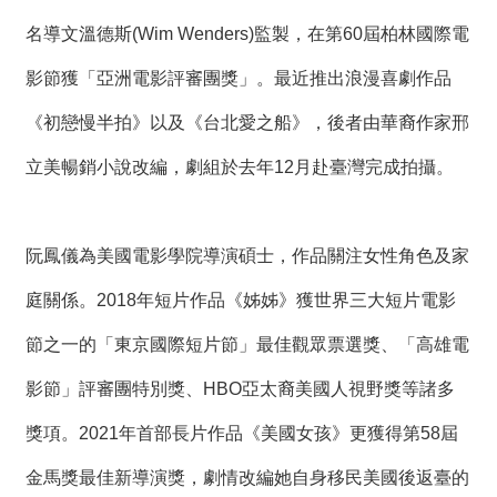
t
e
名導文溫德斯(Wim Wenders)監製，在第60屆柏林國際電
M
a
影節獲「亞洲電影評審團獎」。最近推出浪漫喜劇作品
p
《初戀慢半拍》以及《台北愛之船》，後者由華裔作家邢
繁
體
立美暢銷小說改編，劇組於去年12月赴臺灣完成拍攝。
中
文
E
n
阮鳳儀為美國電影學院導演碩士，作品關注女性角色及家
g
l
庭關係。2018年短片作品《姊姊》獲世界三大短片電影
i
s
節之一的「東京國際短片節」最佳觀眾票選獎、「高雄電
h
影節」評審團特別獎、HBO亞太裔美國人視野獎等諸多
獎項。2021年首部長片作品《美國女孩》更獲得第58屆
金馬獎最佳新導演獎，劇情改編她自身移民美國後返臺的