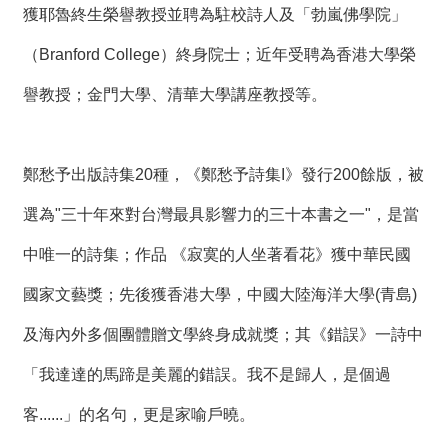
獲耶魯終生榮譽教授並聘為駐校詩人及「勃嵐佛學院」
（Branford College）終身院士；近年受聘為香港大學榮
譽教授；金門大學、清華大學講座教授等。
鄭愁予出版詩集20種，《鄭愁予詩集I》發行200餘版，被
選為"三十年來對台灣最具影響力的三十本書之一"，是當
中唯一的詩集；作品 《寂寞的人坐著看花》獲中華民國
國家文藝獎；先後獲香港大學，中國大陸海洋大學(青島)
及海內外多個團體贈文學終身成就獎；其《錯誤》一詩中
「我達達的馬蹄是美麗的錯誤。我不是歸人，是個過
客......」的名句，更是家喻戶曉。