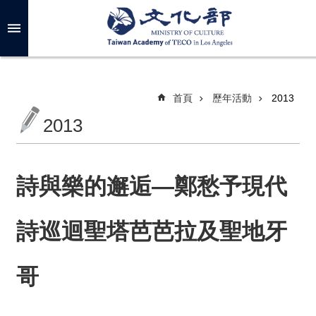
跳到主要內容區塊
進
階
搜
尋
首頁
歷年活動
2013
2013
關
於
我
詩與樂的邂逅—鄭愁予現代
們
詩巡迴聖塔芭芭拉及聖地牙
最
新
消
哥
息
年