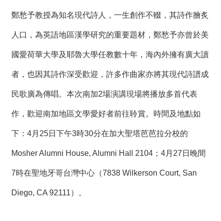
t
e
鄭愁予教授為知名現代詩人，一生創作不輟，其詩作膾炙
M
a
人口，為英語地區漢學研究的重要題材，鄭愁予亦曾於美
p
國愛荷華大學及耶魯大學任教數十年，海內外擁有廣大讀
繁
體
者，也因其詩作深受歡迎，許多作曲家亦將其現代詩譜成
中
文
民歌廣為傳唱。本次南加2場演講現場將播放多首代表
E
n
作，歡迎南加地區文學愛好者前往聆賞。時間及地點如
g
l
下：4月25日下午3時30分在加大聖塔芭芭拉分校的
i
s
Mosher Alumni House, Alumni Hall 2104；4月27日晚間
h
7時在聖地牙哥台灣中心（7838 Wilkerson Court, San
Diego, CA 92111）。