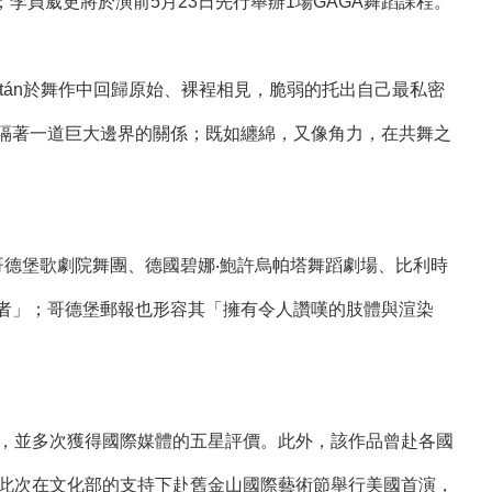
Center演出3場；李貞葳更將於演前5月23日先行舉辦1場GAGA舞蹈課程。
oltán於舞作中回歸原始、裸裎相見，脆弱的托出自己最私密
隔著一道巨大邊界的關係；既如纏綿，又像角力，在共舞之
參加瑞典哥德堡歌劇院舞團、德國碧娜‧鮑許烏帕塔舞蹈劇場、比利時
者」；哥德堡郵報也形容其「擁有令人讚嘆的肢體與渲染
ard決選，並多次獲得國際媒體的五星評價。此外，該作品曾赴各國
。此次在文化部的支持下赴舊金山國際藝術節舉行美國首演，