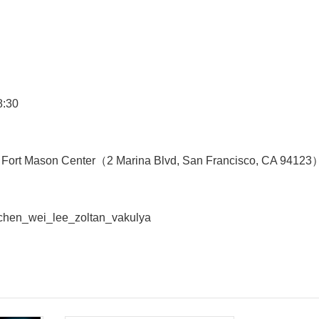
:30
 Fort Mason Center（2 Marina Blvd, San Francisco, CA 94123
chen_wei_lee_zoltan_vakulya