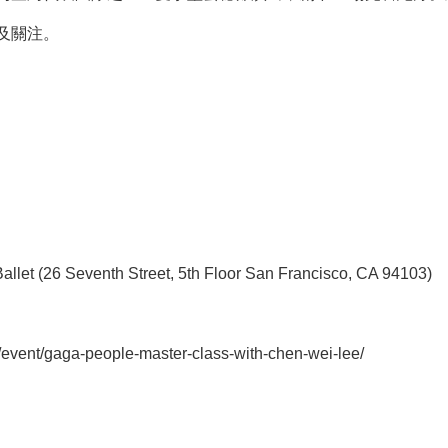
及關注。
et (26 Seventh Street, 5th Floor San Francisco, CA 94103)
/event/gaga-people-master-class-with-chen-wei-lee/