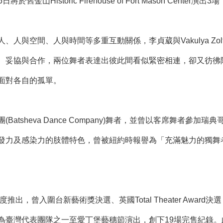
26日將於舊金山Historic Firehouse of Fort Mason 
、人與空間、人與時間等多重互動關係，李貞葳與Vakulya Z
、妥協與合作，兩位舞者表達出彼此間看似緊密相連，卻又彷彿
面對各自的孤單。
Batsheva Dance Company)舞者，並曾以客席舞者
發力及感染力的肢體特色，曾被紐約時報譽為「充滿魅力的獨舞
度推出，曾入圍台新藝術獎決選、英國Total Theater Aw
為臺灣代表團隊之一至愛丁堡藝穗節演出，創下19場完售紀錄