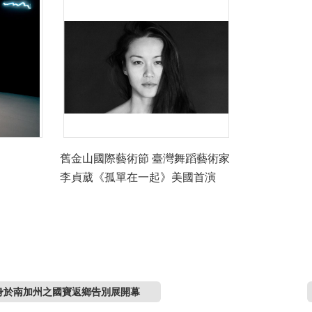
舊金山國際藝術節 臺灣舞蹈藝術家
李貞葳《孤單在一起》美國首演
身於南加州之國寶返鄉告別展開幕