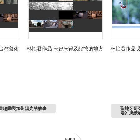
台灣藝術
林怡君作品-未曾來得及記憶的地方
林怡君作品-
家洪瑞麟與加州陽光的故事
聖地牙哥
場》持續