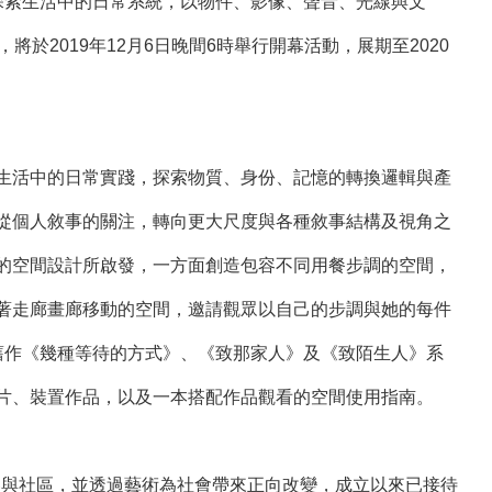
理學視角，探索生活中的日常系統，以物件、影像、聲音、光線與文
2019年12月6日晚間6時舉行開幕活動，展期至2020
生活中的日常實踐，探索物質、身份、記憶的轉換邏輯與產
從個人敘事的關注，轉向更大尺度與各種敘事結構及視角之
的空間設計所啟發，一方面創造包容不同用餐步調的空間，
著走廊畫廊移動的空間，邀請觀眾以自己的步調與她的每件
舊作《幾種等待的方式》、《致那家人》及《致陌生人》系
片、裝置作品，以及一本搭配作品觀看的空間使用指南。
家參與社區，並透過藝術為社會帶來正向改變，成立以來已接待