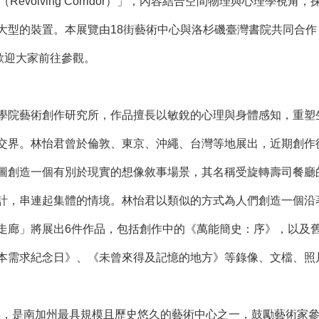
走廊（Revolving Corridor）」，內容結合空間物理與心
型的裝置。本展覽由18街藝術中心與洛杉磯臺灣書院共同合作，將於
歡迎大家前往參觀。
學院藝術創作研究所，作品擅長以敏銳的心理與身體感知，重塑
交界。林怡君曾於倫敦、東京、沖繩、台灣等地展出，近期創作
圖創造一個有別於現實的想像敘事場景，其名稱受旋轉壽司餐廳
計，串連起集體的情境。林怡君以類似的方式為人們創造一個沿
走廊」將展出6件作品，包括創作中的《萬能簡史：序》，以及
本需求紀念日》、《未曾來得及記憶的地方》等錄像、文檔、照
88年，是南加州最具規模且歷史悠久的藝術中心之一，鼓勵藝術