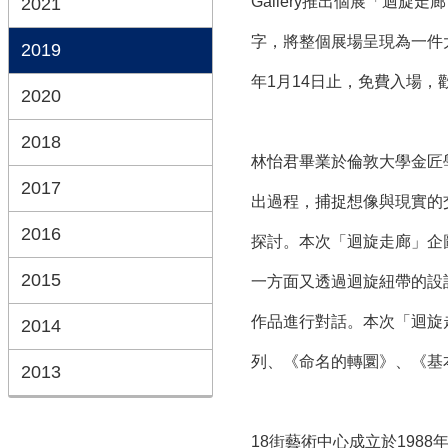
Gallery推出個展「迴旋
2021
字，將整個展場呈現為一件大
2019
年1月14日止，免費入場，
2020
2018
林怡君畢業於倫敦大學金匠
2017
出過程，捕捉想像與現實的
2016
探討。本次「迴旋走廊」企
2015
一方面又透過迴旋紐帶的設
作品進行對話。本次「迴旋
2014
列、《命名的轉圜》、《基
2013
18街藝術中心成立於19