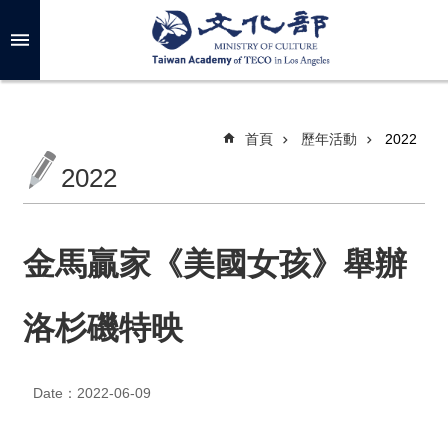
跳到主要內容區塊
進
階
搜
尋
首頁
歷年活動
2022
2022
關
於
我
金馬贏家《美國女孩》舉辦
們
洛杉磯特映
最
新
消
息
Date：2022-06-09
年