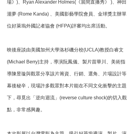
t
場》)、Ryan Alexander Holmes(《晨間直播秀》 )、神田
e
M
瀧夢 (Rome Kanda) 、美國影藝學院會員、金球獎主辦單
a
p
位好萊塢外國記者協會 (HFPA)評審均出席活動。
繁
體
中
映後座談由美國加州大學洛杉磯分校(UCLA)教授白睿文
文
(Michael Berry)主持，導演阮鳳儀、製片苗華川、美術指
E
n
導陳昱璇與觀眾分享該片籌資、行銷、選角、片場設計等
g
l
i
幕後秘辛，現場許多觀眾對本片能在不同文化衝擊的主題
s
h
下，尋覓出「逆向迴流」(reverse culture shock)的切入觀
點，非常感興趣。
本次影展以台灣電影為主題，吸引好萊塢導演、製片、演