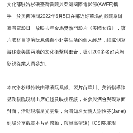
度
文化部駐洛杉磯臺灣書院與亞洲國際電影節(AWFF)攜
活
動
手，於美西時間2022年6月5日在鄰近好萊塢的戲院舉辦
臺灣電影日，放映去年金馬獎熱門影片《美國女孩》，該
歷
年
片取材自導演阮鳳儀自小赴美生活的個人經歷，細膩側寫
活
動
游移臺美國兩地的文化衝擊與磨合，吸引200多名好萊塢
影視從業人員參加。
聯
絡
我
們
本次洛杉磯特映由導演阮鳳儀、製片苗華川、美術指導陳
昱璇親臨現場出席紅毯及映後座談，並參與酒會與觀眾面
影
音
對面，活動現場星光雲集，台灣知名女藝人謝怡芬(Janet)
到場分享觀賞本片的感動，演員高聖遠(《CSI犯罪現
S
i