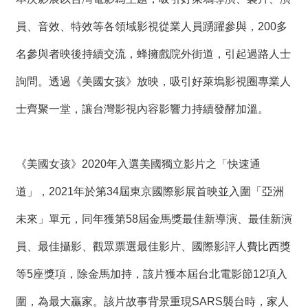
員、音效、特效等各領域影視從業人員踴躍參與，200多
名參與者映後持續交流，蜂擁戲院外街道，引起過路人士
詢問。透過《美國女孩》放映，吸引好萊塢影視圈專業人
士齊聚一堂，讓台灣影視內容影響力持續發酵加溫。
《美國女孩》2020年入選美國獨立影片之「快速通
道」，2021年於第34屆東京國際影展首映並入圍「亞洲
未來」單元，同年獲第58屆金馬獎最佳新導演、最佳新演
員、最佳攝影、觀眾票選最佳影片、國際影評人費比西獎
等5座獎項，除金馬加持，該片獲本屆台北電影節12項入
圍，為最大贏家。該片故事背景重現SARS襲台時，家人