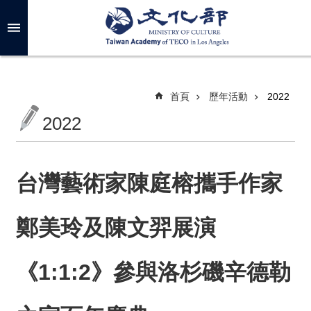
跳到主要內容區塊
進
階
搜
尋
首頁
歷年活動
2022
2022
關
於
我
台灣藝術家陳庭榕攜手作家
們
鄭美玲及陳文羿展演
最
新
消
《1:1:2》參與洛杉磯辛德勒
息
年