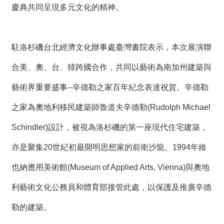
t
慶典共同呈現多元文化的精神。
e
M
a
p
駐洛杉磯台北經濟文化辦事處臺灣書院表示，本次展演聯
繁
體
合美、奧、台、韓跨國合作，共同以藝術為南加州建築與
中
藝術界重要盛事--辛德勒之家百年紀念表達祝賀。辛德勒
文
E
之家為奧地利移民建築師魯道夫辛德勒(Rudolph Michael
n
g
Schindler)設計，被視為洛杉磯的第一座現代住宅建築，
l
i
亦是聚集20世紀初最開明思想家的前衛沙龍。1994年維
s
h
也納應用美術館(Museum of Applied Arts, Vienna)與奧地
利藝術文化公務員和體育部接管此處，以保護及推廣辛德
勒的建築。