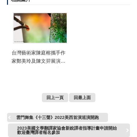
台灣藝術家陳庭榕攜手作
家鄭美玲及陳文羿展演
《1:1:2》參與洛杉磯辛德
勒之家百年慶典
回上一頁
回最上面
雲門舞集《十三聲》2022美西首演巡演開跑
2023美國文學翻譯家協會新銳譯者指導計畫申請開始
歡迎臺灣譯者報名參加