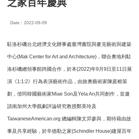
之家百年慶典
度
活
動
Date：2022-09-09
歷
年
駐洛杉磯台北經濟文化辦事處臺灣書院與麥克藝術與建築
活
動
中心(Mak Center for Art and Architecture)，聯合奧地利駐
聯
洛杉磯總領事館跨國合作，於本(2022)年9月9日至11日展
絡
我
演《1:1:2》行為表演藝術作品，由旅奧藝術家陳庭榕策
們
劃，偕同韓國藝術家Miae Son及Yela An共同創作，並邀
影
請南加州大學戲劇評論研究教授鄭美玲及
音
TaiwaneseAmerican.org 總編輯陳文羿參與，期待藉由故
S
事及共享經驗，於辛德勒之家(Schindler House)建屋百年
i