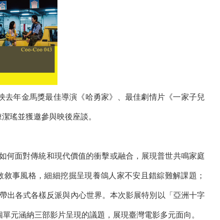
影展選映去年金馬獎最佳導演《哈勇家》、最佳劇情片《一家子兒
陳潔瑤並獲邀參與映後座談。
人如何面對傳統和現代價值的衝擊或融合，展現普世共鳴家庭
斂敘事風格，細細挖掘呈現養鴿人家不安且錯綜難解課題；
帶出各式各樣反派與內心世界。本次影展特別以「亞洲十字
(WTF) 3個單元涵納三部影片呈現的議題，展現臺灣電影多元面向。