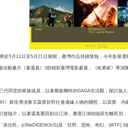
IFF)將於5月11日至5月21日展開，臺灣作品持續發熱，今年
最佳動畫片《素還真》3部精彩臺灣電影參展，《哈勇家》導演
三代同堂的家族成員，以泰雅族獨特的GAGA生活觀，探討族
叫》展現導演詹京霖擅於對社會邊緣人物的關照，以寫實、內
幻冒險片，以素還真重回初出江湖，遭遇江湖凶險與生離死別，
oads)、「原住民」(cINeDIGENOUS)及「狂野、恐怖、奇幻」