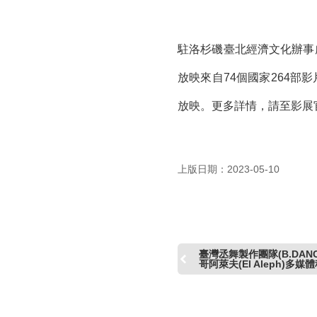
駐洛杉磯臺北經濟文化辦事
放映來自74個國家264
放映。更多詳情，請至影展
上版日期：2023-05-10
臺灣丞舞製作團隊(B.DAN
哥阿萊夫(El Aleph)多