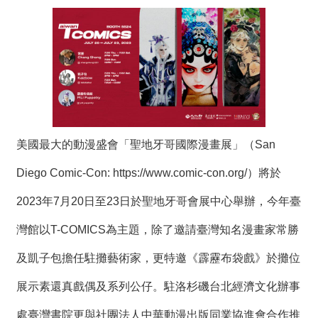
度
活
動
歷
年
活
動
美國最大的動漫盛會「聖地牙哥國際漫畫展」（San
聯
絡
Diego Comic-Con:
https://www.comic-con.org/
）將於
我
們
2023年7月20日至23日於聖地牙哥會展中心舉辦，今年臺
灣館以T-COMICS為主題，除了邀請臺灣知名漫畫家常勝
影
音
及凱子包擔任駐攤藝術家，更特邀《霹靂布袋戲》於攤位
展示素還真戲偶及系列公仔。駐洛杉磯台北經濟文化辦事
S
i
處臺灣書院更與社團法人中華動漫出版同業協進會合作推