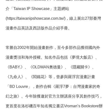
t
e
介「Taiwan IP Showcase」主題網站
M
a
p
(
https://taiwanipshowcase.com.tw/
)，線上展出27部臺灣
繁
漫畫作品英語及西語版作品介紹手冊。
體
中
文
常勝自2002年開始漫畫創作，至今多部作品獲得國內外
E
n
漫畫獎項和海外授權。知名作品包括《夢境大飯店》、
g
l
《BABY.》、《OLDMAN奧德曼》、《隱藏關卡》、
i
s
《九命人》、《閻鐵花》等，曾參與羅浮宮漫畫計畫
h
「BD Louvre」，創作合輯《羅浮7夢：台灣漫畫家的奇
幻之旅》。今年除獲邀於官方主辦講座分享其創作技巧，
更首度在洛杉磯百年知名獨立書店Vroman’s Bookstore辦