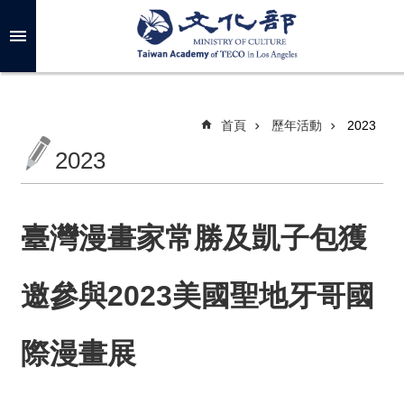
跳到主要內容區塊
進
階
搜
尋
首頁
歷年活動
2023
2023
關
於
我
臺灣漫畫家常勝及凱子包獲
們
邀參與2023美國聖地牙哥國
最
新
消
際漫畫展
息
年