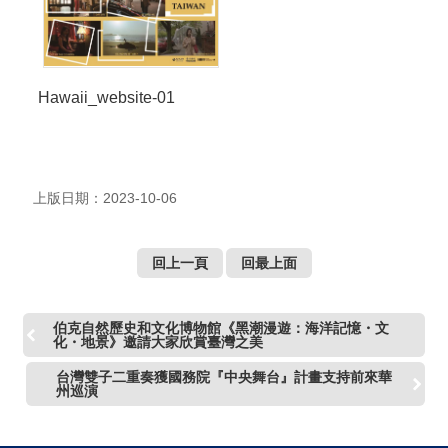
Hawaii_website-01
上版日期：2023-10-06
回上一頁
回最上面
伯克自然歷史和文化博物館《黑潮漫遊：海洋記憶・文
化・地景》邀請大家欣賞臺灣之美
台灣雙子二重奏獲國務院『中央舞台』計畫支持前來華
州巡演