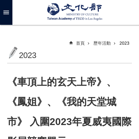
跳到主要內容區塊
進
階
搜
尋
首頁
歷年活動
2023
2023
關
於
我
《車頂上的玄天上帝》、
們
《鳳姐》、《我的天堂城
最
新
消
市》 入圍2023年夏威夷國際
息
年