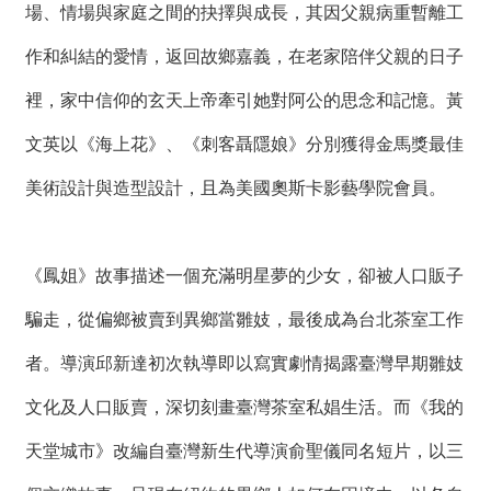
場、情場與家庭之間的抉擇與成長，其因父親病重暫離工
作和糾結的愛情，返回故鄉嘉義，在老家陪伴父親的日子
裡，家中信仰的玄天上帝牽引她對阿公的思念和記憶。黃
文英以《海上花》、《刺客聶隱娘》分別獲得金馬獎最佳
美術設計與造型設計，且為美國奧斯卡影藝學院會員。
《鳳姐》故事描述一個充滿明星夢的少女，卻被人口販子
騙走，從偏鄉被賣到異鄉當雛妓，最後成為台北茶室工作
者。導演邱新達初次執導即以寫實劇情揭露臺灣早期雛妓
文化及人口販賣，深切刻畫臺灣茶室私娼生活。而《我的
天堂城市》改編自臺灣新生代導演俞聖儀同名短片，以三