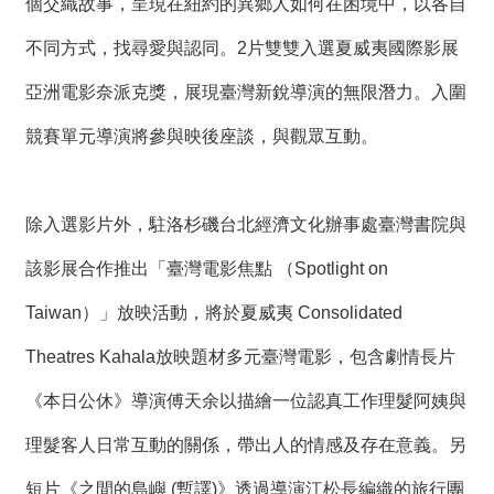
個交織故事，呈現在紐約的異鄉人如何在困境中，以各自
不同方式，找尋愛與認同。2片雙雙入選夏威夷國際影展
亞洲電影奈派克獎，展現臺灣新銳導演的無限潛力。入圍
競賽單元導演將參與映後座談，與觀眾互動。
除入選影片外，駐洛杉磯台北經濟文化辦事處臺灣書院與
該影展合作推出「臺灣電影焦點 （Spotlight on
Taiwan）」放映活動，將於夏威夷 Consolidated
Theatres Kahala放映題材多元臺灣電影，包含劇情長片
《本日公休》導演傅天余以描繪一位認真工作理髮阿姨與
理髮客人日常互動的關係，帶出人的情感及存在意義。另
短片《之間的島嶼 (暫譯)》透過導演江松長編織的旅行團