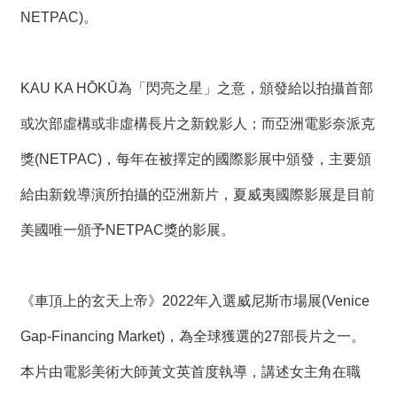
t
NETPAC)。
e
M
a
p
KAU KA HŌKŪ為「閃亮之星」之意，頒發給以拍攝首部
繁
體
或次部虛構或非虛構長片之新銳影人；而亞洲電影奈派克
中
文
獎(NETPAC)，每年在被擇定的國際影展中頒發，主要頒
E
給由新銳導演所拍攝的亞洲新片，夏威夷國際影展是目前
n
g
美國唯一頒予NETPAC獎的影展。
l
i
s
h
《車頂上的玄天上帝》2022年入選威尼斯市場展(Venice
Gap-Financing Market)，為全球獲選的27部長片之一。
本片由電影美術大師黃文英首度執導，講述女主角在職