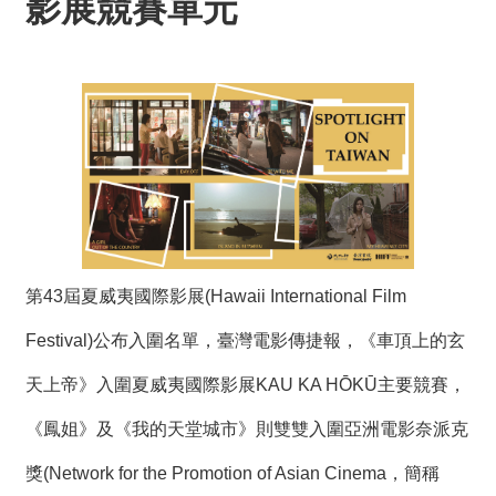
影展競賽單元
度
活
動
歷
年
活
動
聯
絡
我
第43屆夏威夷國際影展(Hawaii International Film
們
Festival)公布入圍名單，臺灣電影傳捷報，《車頂上的玄
影
天上帝》入圍夏威夷國際影展KAU KA HŌKŪ主要競賽，
音
《鳳姐》及《我的天堂城市》則雙雙入圍亞洲電影奈派克
S
獎(Network for the Promotion of Asian Cinema，簡稱
i